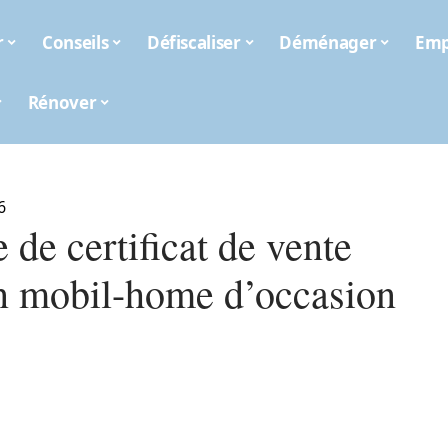
r
Conseils
Défiscaliser
Déménager
Emp
Rénover
6
de certificat de vente
n mobil-home d’occasion