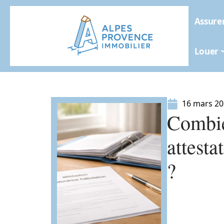
Assure
Louer
16 mars 2
Combie
attesta
?