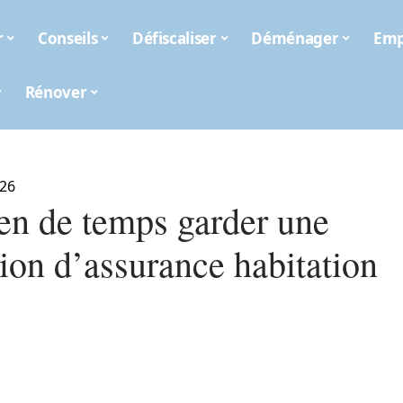
r
Conseils
Défiscaliser
Déménager
Emp
Rénover
026
n de temps garder une
tion d’assurance habitation