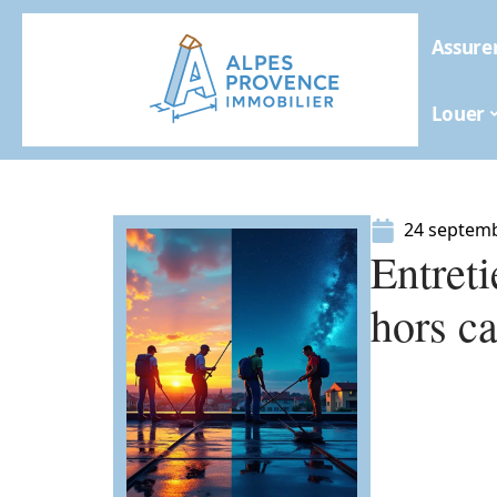
Assure
Louer
24 septem
Entret
hors c