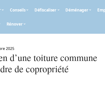
r
Conseils
Défiscaliser
Déménager
Emp
Rénover
bre 2025
ien d’une toiture commune
adre de copropriété