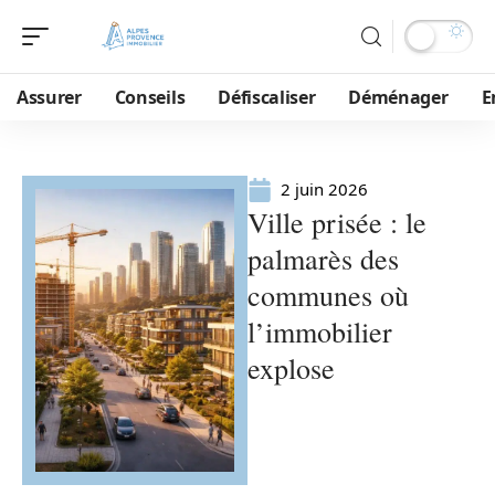
Assurer
Conseils
Défiscaliser
Déménager
E
2 juin 2026
Ville prisée : le
palmarès des
communes où
l’immobilier
explose