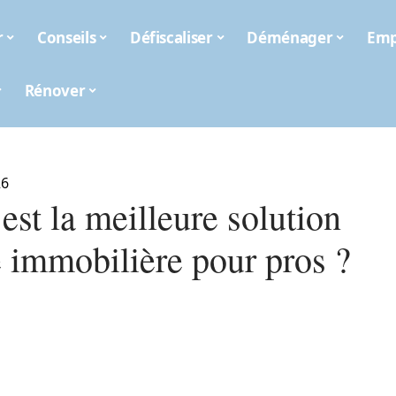
r
Conseils
Défiscaliser
Déménager
Emp
Rénover
26
est la meilleure solution
e immobilière pour pros ?