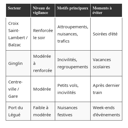
Secteur
Niveau de
Motifs principaux
Moments à
vigilance
éviter
Croix
Attroupements,
Saint-
Renforcée
nuisances,
Soirées d’été
Lambert /
le soir
trafics
Balzac
Modérée
Incivilités,
Vacances
Ginglin
à
regroupements
scolaires
renforcée
Centre-
Petits vols,
Après dernier
ville /
Modérée
incivilités
train
Gare
Port du
Faible à
Nuisances
Week-ends
Légué
modérée
festives
d’événements