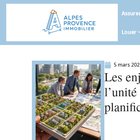
Assure
Louer
5 mars 202
Les enj
l’unité
planif