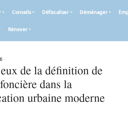
r
Conseils
Défiscaliser
Déménager
Emp
Rénover
6
eux de la définition de
 foncière dans la
ication urbaine moderne