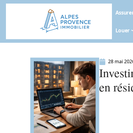
Assure
Louer
28 mai 202
Investi
en rési