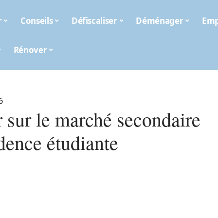
r
Conseils
Défiscaliser
Déménager
Emp
Rénover
6
r sur le marché secondaire
dence étudiante