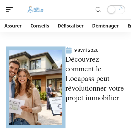
Assurer
Conseils
Défiscaliser
Déménager
E
9 avril 2026
Découvrez
comment le
Locapass peut
révolutionner votre
projet immobilier