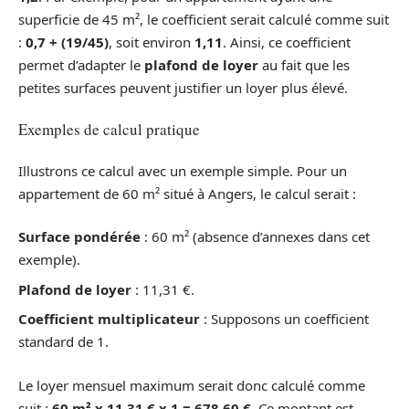
superficie de 45 m², le coefficient serait calculé comme suit
:
0,7 + (19/45)
, soit environ
1,11
. Ainsi, ce coefficient
permet d’adapter le
plafond de loyer
au fait que les
petites surfaces peuvent justifier un loyer plus élevé.
Exemples de calcul pratique
Illustrons ce calcul avec un exemple simple. Pour un
appartement de 60 m² situé à Angers, le calcul serait :
Surface pondérée
: 60 m² (absence d’annexes dans cet
exemple).
Plafond de loyer
: 11,31 €.
Coefficient multiplicateur
: Supposons un coefficient
standard de 1.
Le loyer mensuel maximum serait donc calculé comme
suit :
60 m² x 11,31 € x 1 = 678,60 €
. Ce montant est