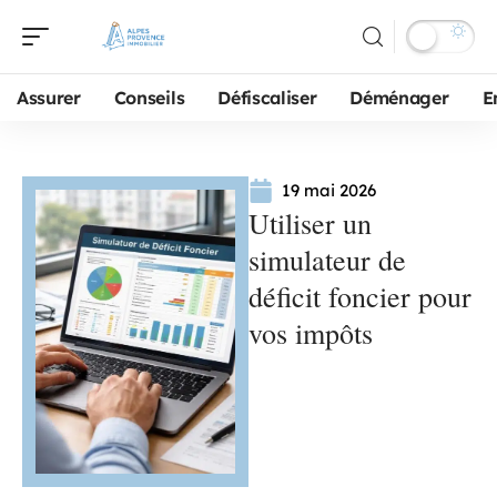
Assurer
Conseils
Défiscaliser
Déménager
E
19 mai 2026
Utiliser un
simulateur de
déficit foncier pour
vos impôts