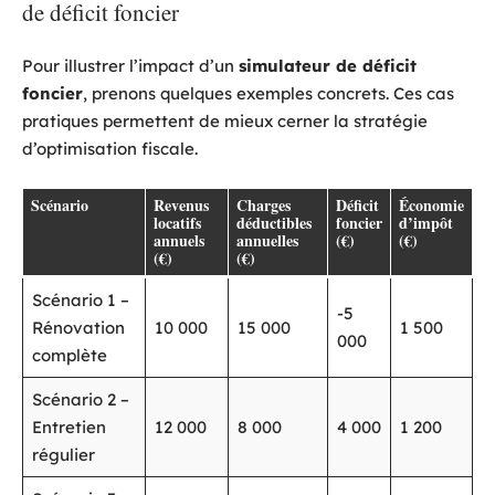
de déficit foncier
Pour illustrer l’impact d’un
simulateur de déficit
foncier
, prenons quelques exemples concrets. Ces cas
pratiques permettent de mieux cerner la stratégie
d’optimisation fiscale.
Scénario
Revenus
Charges
Déficit
Économie
locatifs
déductibles
foncier
d’impôt
annuels
annuelles
(€)
(€)
(€)
(€)
Scénario 1 –
-5
Rénovation
10 000
15 000
1 500
000
complète
Scénario 2 –
Entretien
12 000
8 000
4 000
1 200
régulier