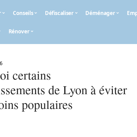
r
Conseils
Défiscaliser
Déménager
Emp
Rénover
6
oi certains
issements de Lyon à éviter
oins populaires