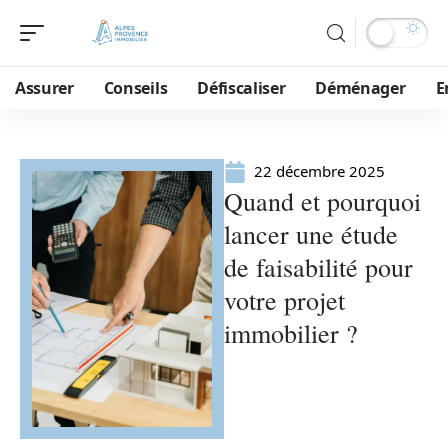
Assurer
Conseils
Défiscaliser
Déménager
E
22 décembre 2025
Quand et pourquoi
lancer une étude
de faisabilité pour
votre projet
immobilier ?